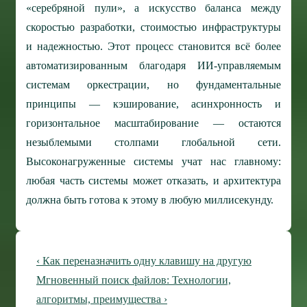
«серебряной пули», а искусство баланса между
скоростью разработки, стоимостью инфраструктуры
и надежностью. Этот процесс становится всё более
автоматизированным благодаря ИИ-управляемым
системам оркестрации, но фундаментальные
принципы — кэширование, асинхронность и
горизонтальное масштабирование — остаются
незыблемыми столпами глобальной сети.
Высоконагруженные системы учат нас главному:
любая часть системы может отказать, и архитектура
должна быть готова к этому в любую миллисекунду.
Навигация
Предыдущая
‹ Как переназначить одну клавишу на другую
по
запись
Следующая
Мгновенный поиск файлов: Технологии,
запись
алгоритмы, преимущества ›
записям