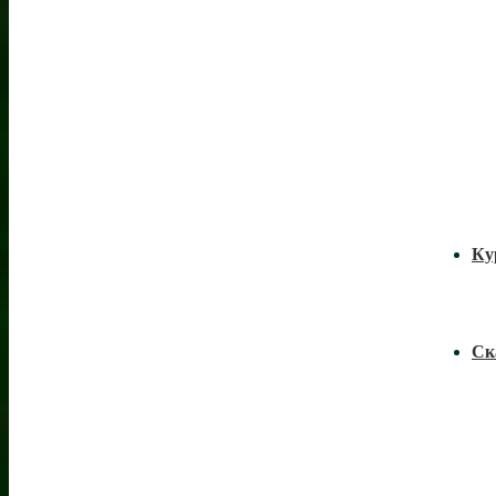
Ку
Ск