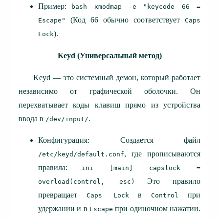
Пример:
bash xmodmap -e "keycode 66 =
(Код 66 обычно соответствует
Escape"
Caps
).
Lock
Keyd (Универсальный метод)
Keyd — это системный демон, который работает
независимо от графической оболочки. Он
перехватывает коды клавиш прямо из устройства
ввода в
.
/dev/input/
Конфигурация: Создается файл
, где прописываются
/etc/keyd/default.conf
правила:
ini [main] capslock =
Это правило
overload(control, esc)
превращает
в
при
Caps Lock
Control
удержании и в
при одиночном нажатии.
Escape