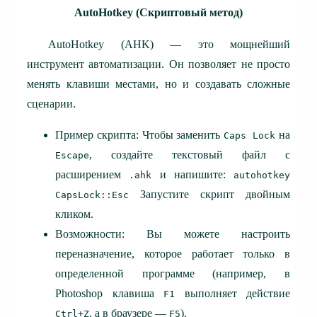
AutoHotkey (Скриптовый метод)
AutoHotkey (AHK) — это мощнейший
инструмент автоматизации. Он позволяет не просто
менять клавиши местами, но и создавать сложные
сценарии.
Пример скрипта: Чтобы заменить
на
Caps Lock
, создайте текстовый файл с
Escape
расширением
и напишите:
.ahk
autohotkey
Запустите скрипт двойным
CapsLock::Esc
кликом.
Возможности: Вы можете настроить
переназначение, которое работает только в
определенной программе (например, в
Photoshop клавиша
выполняет действие
F1
, а в браузере —
).
Ctrl+Z
F5