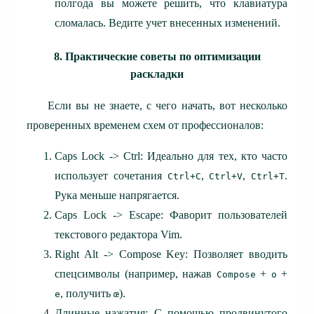
полгода вы можете решить, что клавиатура
сломалась. Ведите учет внесенных изменений.
8. Практические советы по оптимизации
раскладки
Если вы не знаете, с чего начать, вот несколько
проверенных временем схем от профессионалов:
Caps Lock -> Ctrl: Идеально для тех, кто часто
использует сочетания
,
,
.
Ctrl+C
Ctrl+V
Ctrl+T
Рука меньше напрягается.
Caps Lock -> Escape: Фаворит пользователей
текстового редактора Vim.
Right Alt -> Compose Key: Позволяет вводить
спецсимволы (например, нажав
+
+
Compose
o
, получить
).
e
œ
Длинные нажатия: С помощью продвинутого