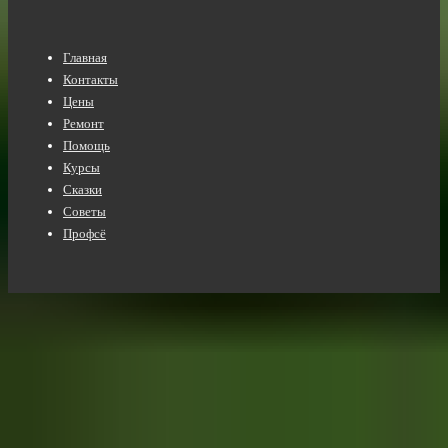
Нижнее
Главная
меню
Контакты
Цены
Ремонт
Помощь
Курсы
Сказки
Советы
Профсё