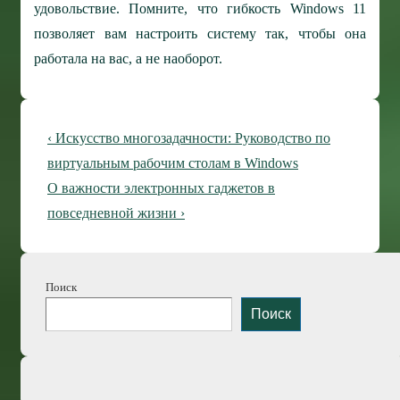
удовольствие. Помните, что гибкость Windows 11
позволяет вам настроить систему так, чтобы она
работала на вас, а не наоборот.
Навигация
Предыдущая
‹ Искусство многозадачности: Руководство по
по
запись
виртуальным рабочим столам в Windows
Следующая
О важности электронных гаджетов в
записям
запись
повседневной жизни ›
Поиск
Поиск