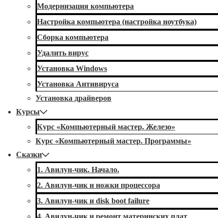
Модернизация компьютера
Настройка компьютера (настройка ноутбука)
Сборка компьютера
Удалить вирус
Установка Windows
Установка Антивируса
Установка драйверов
Курсы
Курс «Компьютерный мастер. Железо»
Курс «Компьютерный мастер. Программы»
Сказки
1. Авилун-чик. Начало.
2. Авилун-чик и ножки процессора
3. Авилун-чик и disk boot failure
4. Авилун-чик и ремонт материнских плат