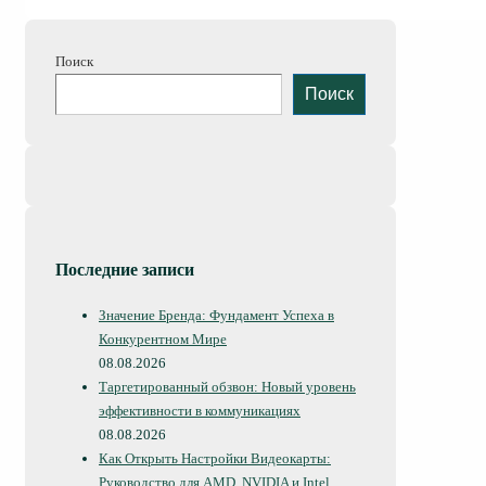
запись
записям
Поиск
Поиск
Последние записи
Значение Бренда: Фундамент Успеха в
Конкурентном Мире
08.08.2026
Таргетированный обзвон: Новый уровень
эффективности в коммуникациях
08.08.2026
Как Открыть Настройки Видеокарты:
Руководство для AMD, NVIDIA и Intel