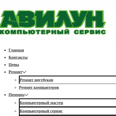
↓
Перейти
к
основному
содержимому
econdary
Главная
avigation
Контакты
Цены
Ремонт
Ремонт ноутбуков
Ремонт компьютеров
Помощь
Компьютерный мастер
Компьютерный сервис