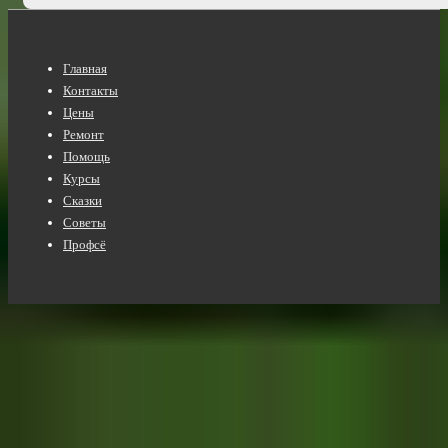
Нижнее
Главная
меню
Контакты
Цены
Ремонт
Помощь
Курсы
Сказки
Советы
Профсё