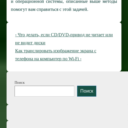
и операционной системы, описанные выше методы
помогут вам справиться с этой задачей.
Навигация
Предыдущая
‹ Что делать, если CD/DVD-привод не читает или
по
запись
не видит диски
Следующая
Как транслировать изображение экрана с
записям
запись
телефона на компьютер по Wi-Fi ›
Поиск
Поиск