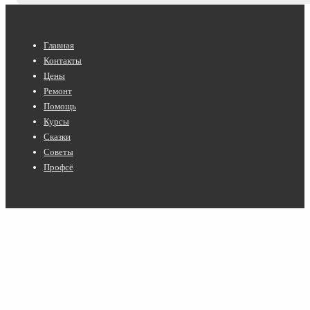
Нижнее
Главная
меню
Контакты
Цены
Ремонт
Помощь
Курсы
Сказки
Советы
Профсё