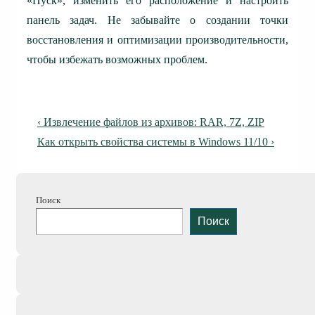
«Пуск», изменить его расположение и настроить
панель задач. Не забывайте о создании точки
восстановления и оптимизации производительности,
чтобы избежать возможных проблем.
Навигация
Предыдущая
‹ Извлечение файлов из архивов: RAR, 7Z, ZIP
по
запись
Следующая
Как открыть свойства системы в Windows 11/10 ›
запись
записям
Поиск
Поиск