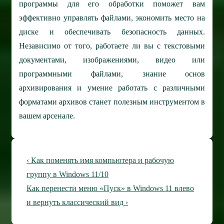
программы для его обработки поможет вам
эффективно управлять файлами, экономить место на
диске и обеспечивать безопасность данных.
Независимо от того, работаете ли вы с текстовыми
документами, изображениями, видео или
программными файлами, знание основ
архивирования и умение работать с различными
форматами архивов станет полезным инструментом в
вашем арсенале.
Навигация
Предыдущая
‹ Как поменять имя компьютера и рабочую
по
запись
группу в Windows 11/10
Следующая
Как перенести меню «Пуск» в Windows 11 влево
записям
запись
и вернуть классический вид ›