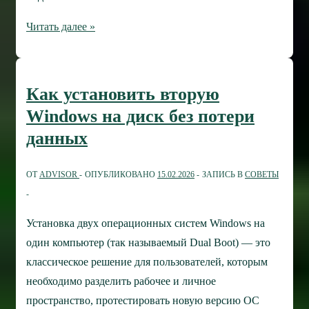
Компьютер
Читать далее »
не
видит
телефон
Как установить вторую
через
Windows на диск без потери
USB:
данных
руководство
по
ОТ
ADVISOR
ОПУБЛИКОВАНО
15.02.2026
ЗАПИСЬ В
СОВЕТЫ
решению
проблемы
Установка двух операционных систем Windows на
один компьютер (так называемый Dual Boot) — это
классическое решение для пользователей, которым
необходимо разделить рабочее и личное
пространство, протестировать новую версию ОС