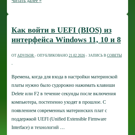
Как
Читать далее »
узнать
точную
модель
Как войти в UEFI (BIOS) из
и
интерфейса Windows 11, 10 и 8
серийный
номер
ОТ
ADVISOR
ОПУБЛИКОВАНО
21.02.2026
ЗАПИСЬ В
СОВЕТЫ
ноутбука
Времена, когда для входа в настройки материнской
платы нужно было судорожно нажимать клавиши
Delete или F2 в течение секунды после включения
компьютера, постепенно уходят в прошлое. С
появлением современных материнских плат с
поддержкой UEFI (Unified Extensible Firmware
Interface) и технологий …