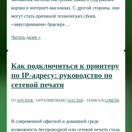
корзин в интернет-магазинах. С другой стороны, они
могут стать причиной технических сбоев,
«замусоривания» браузера …
Как
Читать далее »
удалить
файлы
cookie
Как подключиться к принтеру
только
по IP-адресу: руководство по
для
сетевой печати
одного
конкретного
ОТ
ADVISOR
ОПУБЛИКОВАНО
14.02.2026
ЗАПИСЬ В
СОВЕТЫ
веб-
сайта
В современной офисной и домашней среде
возможность беспроводной или сетевой печати стала