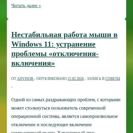
Как
Читать далее »
войти
в
UEFI
Нестабильная работа мыши в
(BIOS)
Windows 11: устранение
из
проблемы «отключения-
интерфейса
включения»
Windows
11,
ОТ
ADVISOR
ОПУБЛИКОВАНО
21.02.2026
ЗАПИСЬ В
СОВЕТЫ
10
и
8
Одной из самых раздражающих проблем, с которыми
может столкнуться пользователь современной
операционной системы, является самопроизвольное
отключение и последующее включение
компьютерной мыши. Характерный звук