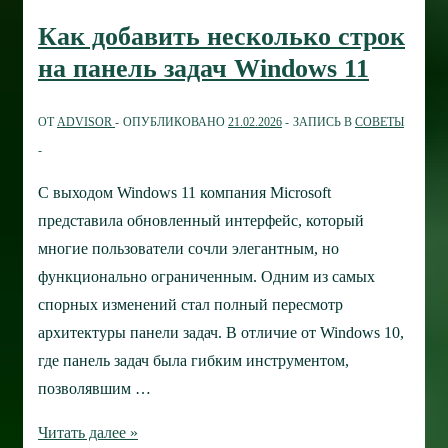
клавиатуры
Как добавить несколько строк
и
на панель задач Windows 11
что
делать,
ОТ
ADVISOR
ОПУБЛИКОВАНО
21.02.2026
ЗАПИСЬ В
СОВЕТЫ
если
она
не
С выходом Windows 11 компания Microsoft
переключается
представила обновленный интерфейс, который
многие пользователи сочли элегантным, но
функционально ограниченным. Одним из самых
спорных изменений стал полный пересмотр
архитектуры панели задач. В отличие от Windows 10,
где панель задач была гибким инструментом,
позволявшим …
Как
Читать далее »