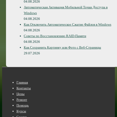
04.08.2026
Автоматическая Активация Мобильной Точки Доступа в
Windows
04.08.2026
Как Отключить Автоматическое Сжатие Файлов в Windows
04.08.2026
Советы по Восстановлению RAID-Памяти
04.08.2026
Как Сохранить Картинку или Фото с Веб-Страницы
29.07.2026
Нижнее
Главная
меню
Контакты
Цены
Ремонт
Помощь
Курсы
Сказки