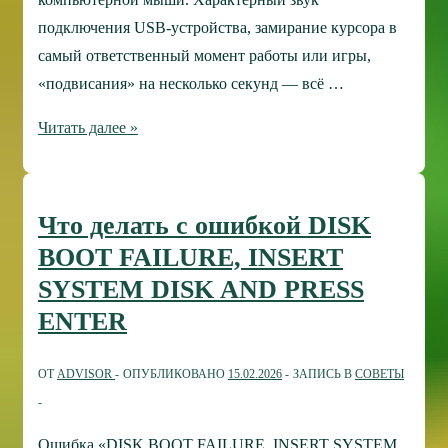
подключения USB-устройства, замирание курсора в
самый ответственный момент работы или игры,
«подвисания» на несколько секунд — всё …
Нестабильная
Читать далее »
работа
мыши
в
Что делать с ошибкой DISK
Windows
BOOT FAILURE, INSERT
11:
SYSTEM DISK AND PRESS
устранение
ENTER
проблемы
«отключения-
ОТ
ADVISOR
ОПУБЛИКОВАНО
15.02.2026
ЗАПИСЬ В
СОВЕТЫ
включения»
Ошибка «DISK BOOT FAILURE, INSERT SYSTEM