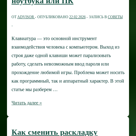
ноутбука или ПК
не
видит
ОТ
ADVISOR
ОПУБЛИКОВАНО
22.02.2026
ЗАПИСЬ В
СОВЕТЫ
мышь
Клавиатура — это основной инструмент
взаимодействия человека с компьютером. Выход из
строя даже одной клавиши может парализовать
работу, сделать невозможным ввод пароля или
прохождение любимой игры. Проблема может носить
как программный, так и аппаратный характер. В этой
статье мы разберем …
Что
Читать далее »
делать,
если
не
Как сменить раскладку