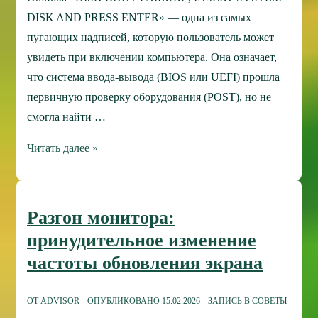
DISK AND PRESS ENTER» — одна из самых
пугающих надписей, которую пользователь может
увидеть при включении компьютера. Она означает,
что система ввода-вывода (BIOS или UEFI) прошла
первичную проверку оборудования (POST), но не
смогла найти …
Что
Читать далее »
делать
с
ошибкой
Разгон монитора:
DISK
принудительное изменение
BOOT
частоты обновления экрана
FAILURE,
INSERT
ОТ
ADVISOR
ОПУБЛИКОВАНО
15.02.2026
ЗАПИСЬ В
СОВЕТЫ
SYSTEM