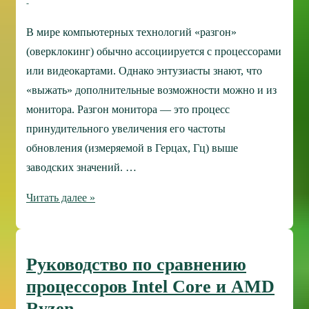
DISK
AND
В мире компьютерных технологий «разгон»
PRESS
(оверклокинг) обычно ассоциируется с процессорами
ENTER
или видеокартами. Однако энтузиасты знают, что
«выжать» дополнительные возможности можно и из
монитора. Разгон монитора — это процесс
принудительного увеличения его частоты
обновления (измеряемой в Герцах, Гц) выше
заводских значений. …
Разгон
Читать далее »
монитора:
принудительное
изменение
Руководство по сравнению
частоты
процессоров Intel Core и AMD
обновления
Ryzen