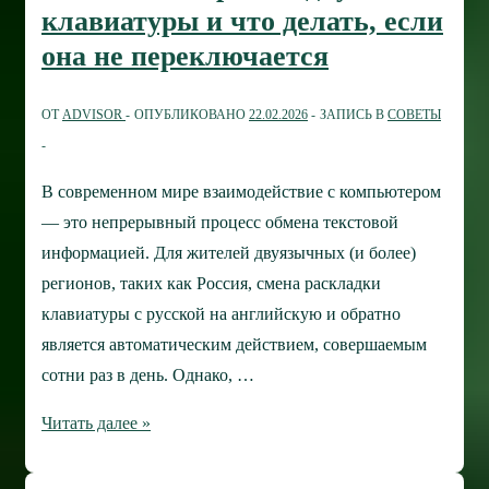
работает
клавиатуры и что делать, если
клавиша
она не переключается
на
клавиатуре
ОТ
ADVISOR
ОПУБЛИКОВАНО
22.02.2026
ЗАПИСЬ В
СОВЕТЫ
ноутбука
или
ПК
В современном мире взаимодействие с компьютером
— это непрерывный процесс обмена текстовой
информацией. Для жителей двуязычных (и более)
регионов, таких как Россия, смена раскладки
клавиатуры с русской на английскую и обратно
является автоматическим действием, совершаемым
сотни раз в день. Однако, …
Как
Читать далее »
сменить
раскладку