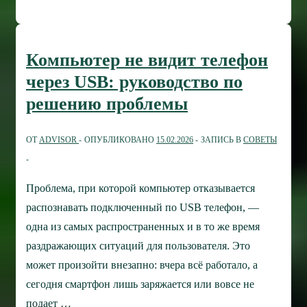
по
раздаче
интернета:
Компьютер не видит телефон
способы
через USB: руководство по
для
решению проблемы
смартфона,
ноутбука
ОТ
ADVISOR
ОПУБЛИКОВАНО
15.02.2026
ЗАПИСЬ В
СОВЕТЫ
и
компьютера
Проблема, при которой компьютер отказывается
распознавать подключенный по USB телефон, —
одна из самых распространенных и в то же время
раздражающих ситуаций для пользователя. Это
может произойти внезапно: вчера всё работало, а
сегодня смартфон лишь заряжается или вовсе не
подает …