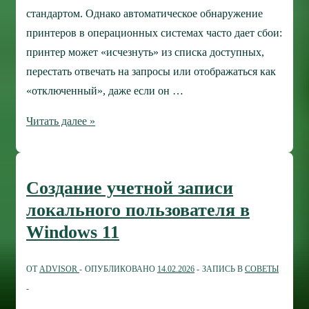
стандартом. Однако автоматическое обнаружение
принтеров в операционных системах часто дает сбои:
принтер может «исчезнуть» из списка доступных,
перестать отвечать на запросы или отображаться как
«отключенный», даже если он …
Как
Читать далее »
подключиться
к
принтеру
Создание учетной записи
по
локального пользователя в
IP-
Windows 11
адресу:
руководство
ОТ
ADVISOR
ОПУБЛИКОВАНО
14.02.2026
ЗАПИСЬ В
СОВЕТЫ
по
сетевой