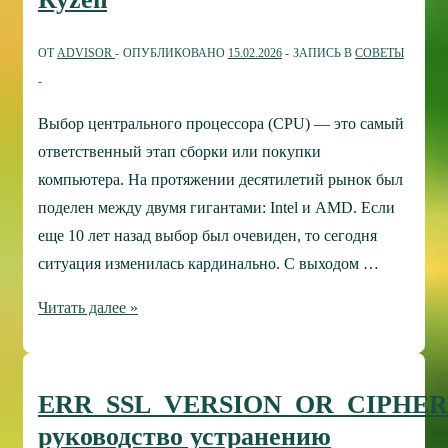
экрана
ОТ
ADVISOR
ОПУБЛИКОВАНО
15.02.2026
ЗАПИСЬ В
СОВЕТЫ
Выбор центрального процессора (CPU) — это самый
ответственный этап сборки или покупки
компьютера. На протяжении десятилетий рынок был
поделен между двумя гигантами: Intel и AMD. Если
еще 10 лет назад выбор был очевиден, то сегодня
ситуация изменилась кардинально. С выходом …
Руководство
Читать далее »
по
сравнению
процессоров
ERR_SSL_VERSION_OR_CIPHE
Intel
руководство устранению
Core