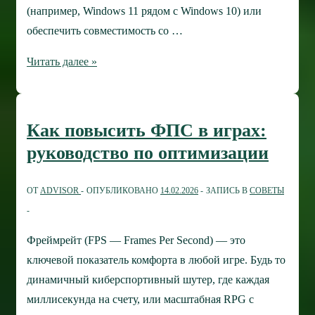
(например, Windows 11 рядом с Windows 10) или
обеспечить совместимость со …
Как
Читать далее »
установить
вторую
Windows
Как повысить ФПС в играх:
на
руководство по оптимизации
диск
без
ОТ
ADVISOR
ОПУБЛИКОВАНО
14.02.2026
ЗАПИСЬ В
СОВЕТЫ
потери
данных
Фреймрейт (FPS — Frames Per Second) — это
ключевой показатель комфорта в любой игре. Будь то
динамичный киберспортивный шутер, где каждая
миллисекунда на счету, или масштабная RPG с