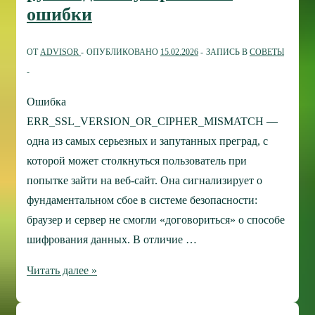
ошибки
и
AMD
ОТ
ADVISOR
ОПУБЛИКОВАНО
15.02.2026
ЗАПИСЬ В
СОВЕТЫ
Ryzen
Ошибка
ERR_SSL_VERSION_OR_CIPHER_MISMATCH —
одна из самых серьезных и запутанных преград, с
которой может столкнуться пользователь при
попытке зайти на веб-сайт. Она сигнализирует о
фундаментальном сбое в системе безопасности:
браузер и сервер не смогли «договориться» о способе
шифрования данных. В отличие …
ERR_SSL_VERSION_OR_CIPHER_MISMATCH:
Читать далее »
руководство
устранению