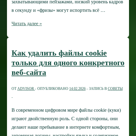
захватывающими пейзажами, низкий уровень кадров
в секунду и «фризы» могут испортить всё …
Как
Читать далее »
повысить
ФПС
в
Как удалить файлы cookie
играх:
только для одного конкретного
руководство
веб-сайта
по
оптимизации
ОТ
ADVISOR
ОПУБЛИКОВАНО
14.02.2026
ЗАПИСЬ В
СОВЕТЫ
В современном цифровом мире файлы cookie (куки)
играют двойственную роль. С одной стороны, они
делают наше пребывание в интернете комфортным,
запоминая логины, настройки языка и содержимое