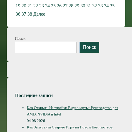
флешку
записей
19
20
21
22
23
24
25
26
27
28
29
30
31
32
33
34
35
для
36
37
38
Далее
спасения
системы
и
Поиск
данных
Поиск
Последние записи
Как Открыть Настройки Видеокарты: Руководство для
AMD, NVIDIA и Intel
04.08.2026
Как Запустить Старую Игру на Новом Компьютере