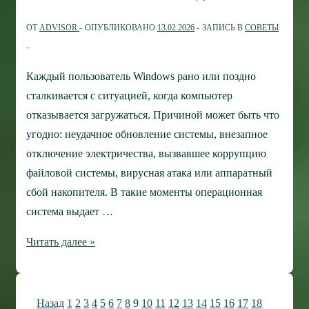
ОТ
ADVISOR
ОПУБЛИКОВАНО
13.02.2026
ЗАПИСЬ В
СОВЕТЫ
Каждый пользователь Windows рано или поздно
сталкивается с ситуацией, когда компьютер
отказывается загружаться. Причиной может быть что
угодно: неудачное обновление системы, внезапное
отключение электричества, вызвавшее коррупцию
файловой системы, вирусная атака или аппаратный
сбой накопителя. В такие моменты операционная
система выдает …
Как
Читать далее »
создать
универсальную
аварийную
Пагинация
Назад
1
2
3
4
5
6
7
8
9
10
11
12
13
14
15
16
17
18