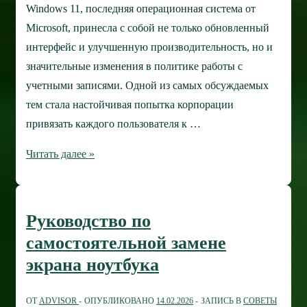
печати
Windows 11, последняя операционная система от
Microsoft, принесла с собой не только обновленный
интерфейс и улучшенную производительность, но и
значительные изменения в политике работы с
учетными записями. Одной из самых обсуждаемых
тем стала настойчивая попытка корпорации
привязать каждого пользователя к …
Создание
Читать далее »
учетной
записи
локального
Руководство по
пользователя
самостоятельной замене
в
экрана ноутбука
Windows
11
ОТ
ADVISOR
ОПУБЛИКОВАНО
14.02.2026
ЗАПИСЬ В
СОВЕТЫ