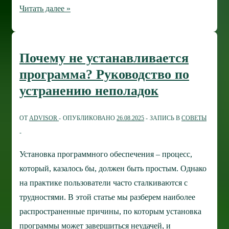
Как
Читать далее »
создать
архив
7Z,
Почему не устанавливается
TAR
программа? Руководство по
или
устранению неполадок
ZIP
в
ОТ
ADVISOR
ОПУБЛИКОВАНО
26.08.2025
ЗАПИСЬ В
СОВЕТЫ
Windows
11
Установка программного обеспечения – процесс,
который, казалось бы, должен быть простым. Однако
на практике пользователи часто сталкиваются с
трудностями. В этой статье мы разберем наиболее
распространенные причины, по которым установка
программы может завершиться неудачей, и