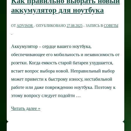
Как правильно выбрать новый
SSD:
аккумулятор для ноутбука
диагностика
и
ОТ
ADVISOR
ОПУБЛИКОВАНО
27.08.2025
ЗАПИСЬ В
СОВЕТЫ
комплексное
решение
проблемы
Аккумулятор – сердце вашего ноутбука,
обеспечивающее его мобильность и независимость от
розетки. Когда емкость старой батареи ухудшается,
встает вопрос выбора новой. Неправильный выбор
может привести к быстрому износу, нестабильной
работе или даже повреждению ноутбука. Поэтому к
этому вопросу следует подойти …
Как
Читать далее »
правильно
выбрать