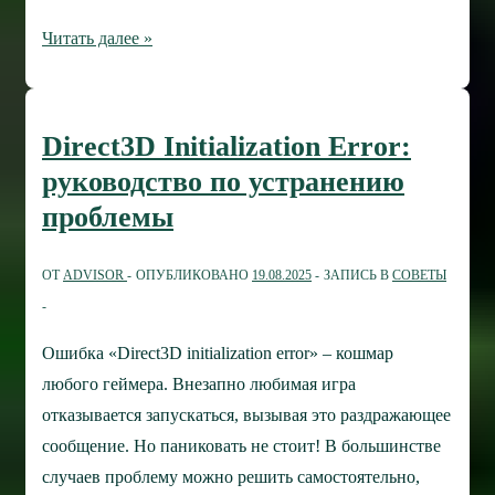
Не
Читать далее »
могу
войти
в
Direct3D Initialization Error:
аккаунт
руководство по устранению
Steam:
проблемы
что
можно
ОТ
ADVISOR
ОПУБЛИКОВАНО
19.08.2025
ЗАПИСЬ В
СОВЕТЫ
сделать?
Ошибка «Direct3D initialization error» – кошмар
любого геймера. Внезапно любимая игра
отказывается запускаться, вызывая это раздражающее
сообщение. Но паниковать не стоит! В большинстве
случаев проблему можно решить самостоятельно,