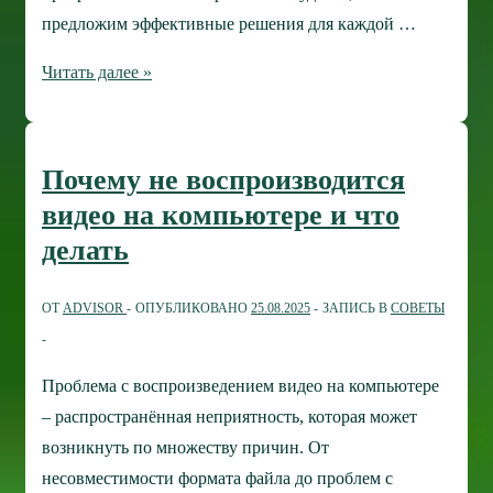
предложим эффективные решения для каждой …
Почему
Читать далее »
не
устанавливается
программа?
Почему не воспроизводится
Руководство
видео на компьютере и что
по
делать
устранению
неполадок
ОТ
ADVISOR
ОПУБЛИКОВАНО
25.08.2025
ЗАПИСЬ В
СОВЕТЫ
Проблема с воспроизведением видео на компьютере
– распространённая неприятность, которая может
возникнуть по множеству причин. От
несовместимости формата файла до проблем с