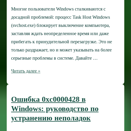
Многие пользователи Windows сталкиваются с
досадной проблемой: процесс Task Host Windows
(svchost.exe) блокирует выключение компьютера,
заставляя ждать неопределенное время или даже
прибегать к принудительной перезагрузке. Это не
только раздражает, но и может указывать на более
серьезные проблемы в системе. Давайте …
Task
Читать далее »
Host
Windows:
Почему
Ошибка 0xc0000428 в
он
Windows: руководство по
мешает
устранению неполадок
выключить
компьютер