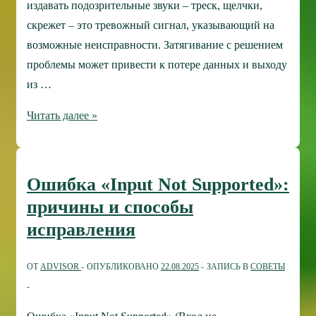
издавать подозрительные звуки – треск, щелчки,
скрежет – это тревожный сигнал, указывающий на
возможные неисправности. Затягивание с решением
проблемы может привести к потере данных и выходу
из …
Треск
Читать далее »
и
шум
жесткого
Ошибка «Input Not Supported»:
диска:
причины и способы
диагностика
исправления
и
решение
ОТ
ADVISOR
ОПУБЛИКОВАНО
22.08.2025
ЗАПИСЬ В
СОВЕТЫ
проблемы