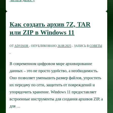
не
видит
принтер
Как создать архив 7Z, TAR
(МФУ):
или ZIP в Windows 11
руководство
по
ОТ
ADVISOR
ОПУБЛИКОВАНО
26.08.2025
ЗАПИСЬ В
СОВЕТЫ
устранению
неполадок
В современном цифровом мире архивирование
данных – это не просто удобство, а необходимость.
Оно позволяет уменьшить размер файлов, упростить
их передачу по сети, защитить от повреждений и
упорядочить хранение. Windows 11 предоставляет
встроенные инструменты для создания архивов ZIP, а
для …