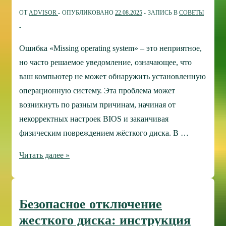
Windows
ОТ
ADVISOR
ОПУБЛИКОВАНО
22.08.2025
ЗАПИСЬ В
СОВЕТЫ
Ошибка «Missing operating system» – это неприятное,
но часто решаемое уведомление, означающее, что
ваш компьютер не может обнаружить установленную
операционную систему. Эта проблема может
возникнуть по разным причинам, начиная от
некорректных настроек BIOS и заканчивая
физическим повреждением жёсткого диска. В …
«Missing
Читать далее »
Operating
System»:
Расшифровка
Безопасное отключение
ошибки
жесткого диска: инструкция
и