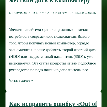
жёсткий диск к компьютеру
по
устранению
ОТ
ADVISOR
ОПУБЛИКОВАНО
14.08.2025
ЗАПИСЬ В
СОВЕТЫ
неполадок
Увеличение объема хранилища данных – частая
потребность современного пользователя. Вместо
того, чтобы покупать новый компьютер, гораздо
экономичнее и проще добавить второй жесткий диск
(HDD) или твердотельный накопитель (SSD) к уже
имеющемуся. Эта статья предоставит вам подробное
руководство по подключению дополнительного …
Как
Читать далее »
подключить
второй
жёсткий
Как исправить ошибку «Out of
диск