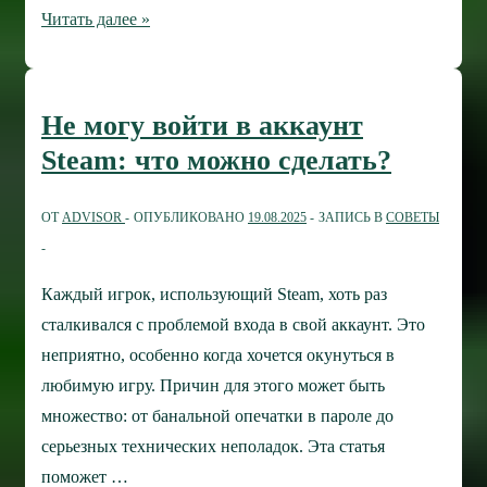
Ошибка
Читать далее »
ERR
CONNECTION
RESET:
Не могу войти в аккаунт
причины
Steam: что можно сделать?
и
способы
ОТ
ADVISOR
ОПУБЛИКОВАНО
19.08.2025
ЗАПИСЬ В
СОВЕТЫ
исправления
Каждый игрок, использующий Steam, хоть раз
сталкивался с проблемой входа в свой аккаунт. Это
неприятно, особенно когда хочется окунуться в
любимую игру. Причин для этого может быть
множество: от банальной опечатки в пароле до
серьезных технических неполадок. Эта статья
поможет …