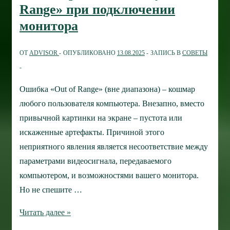
Range» при подключении
к
монитора
компьютеру
ОТ
ADVISOR
ОПУБЛИКОВАНО
13.08.2025
ЗАПИСЬ В
СОВЕТЫ
Ошибка «Out of Range» (вне диапазона) – кошмар
любого пользователя компьютера. Внезапно, вместо
привычной картинки на экране – пустота или
искаженные артефакты. Причиной этого
неприятного явления является несоответствие между
параметрами видеосигнала, передаваемого
компьютером, и возможностями вашего монитора.
Но не спешите …
Как
Читать далее »
исправить