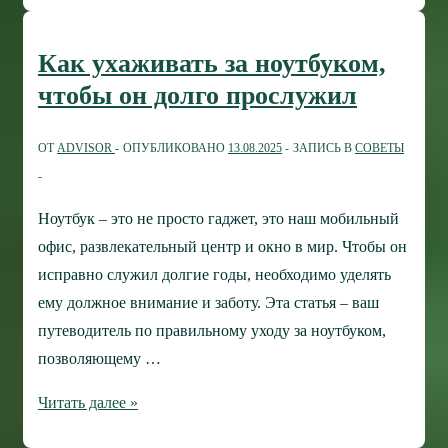
ошибку
«Out
Как ухаживать за ноутбуком,
of
чтобы он долго прослужил
Range»
при
ОТ
ADVISOR
ОПУБЛИКОВАНО
13.08.2025
ЗАПИСЬ В
СОВЕТЫ
подключении
монитора
Ноутбук – это не просто гаджет, это наш мобильный
офис, развлекательный центр и окно в мир. Чтобы он
исправно служил долгие годы, необходимо уделять
ему должное внимание и заботу. Эта статья – ваш
путеводитель по правильному уходу за ноутбуком,
позволяющему …
Как
Читать далее »
ухаживать