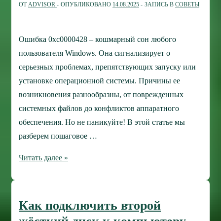
ОТ
ADVISOR
ОПУБЛИКОВАНО
14.08.2025
ЗАПИСЬ В
СОВЕТЫ
и
как
решить
Ошибка 0xc0000428 – кошмарный сон любого
проблему?
пользователя Windows. Она сигнализирует о
серьезных проблемах, препятствующих запуску или
установке операционной системы. Причины ее
возникновения разнообразны, от поврежденных
системных файлов до конфликтов аппаратного
обеспечения. Но не паникуйте! В этой статье мы
разберем пошаговое …
Ошибка
Читать далее »
0xc0000428
в
Windows:
Как подключить второй
руководство