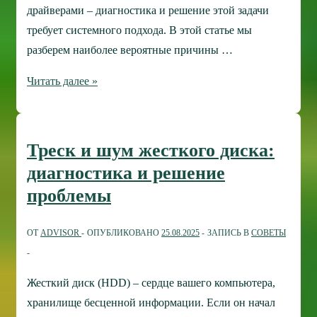
драйверами – диагностика и решение этой задачи
требует системного подхода. В этой статье мы
разберем наиболее вероятные причины …
Почему
Читать далее »
не
воспроизводится
видео
Треск и шум жесткого диска:
на
диагностика и решение
компьютере
проблемы
и
что
ОТ
ADVISOR
ОПУБЛИКОВАНО
25.08.2025
ЗАПИСЬ В
СОВЕТЫ
делать
Жесткий диск (HDD) – сердце вашего компьютера,
хранилище бесценной информации. Если он начал