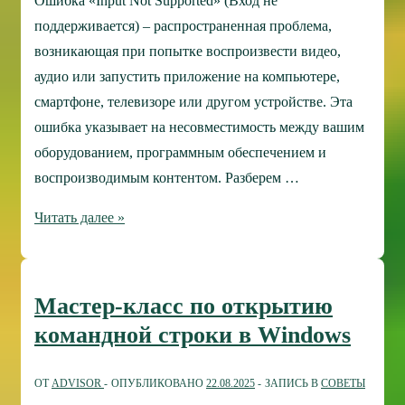
Ошибка «Input Not Supported» (Вход не
поддерживается) – распространенная проблема,
возникающая при попытке воспроизвести видео,
аудио или запустить приложение на компьютере,
смартфоне, телевизоре или другом устройстве. Эта
ошибка указывает на несовместимость между вашим
оборудованием, программным обеспечением и
воспроизводимым контентом. Разберем …
Ошибка
Читать далее »
«Input
Not
Supported»:
Мастер-класс по открытию
причины
командной строки в Windows
и
способы
ОТ
ADVISOR
ОПУБЛИКОВАНО
22.08.2025
ЗАПИСЬ В
СОВЕТЫ
исправления