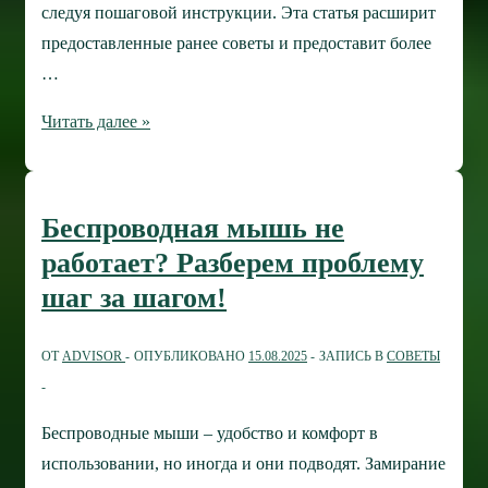
следуя пошаговой инструкции. Эта статья расширит
предоставленные ранее советы и предоставит более
…
Direct3D
Читать далее »
Initialization
Error:
руководство
Беспроводная мышь не
по
работает? Разберем проблему
устранению
шаг за шагом!
проблемы
ОТ
ADVISOR
ОПУБЛИКОВАНО
15.08.2025
ЗАПИСЬ В
СОВЕТЫ
Беспроводные мыши – удобство и комфорт в
использовании, но иногда и они подводят. Замирание