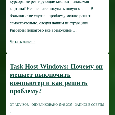
курсора, не реагирующие кнопки – знакомая
картина? Не спешите покупать новую мышь! В
большинстве случаев проблему можно решить
самостоятельно, следуя нашим инструкциям.
Разберем пошагово все возможные …
Беспроводная
Читать далее »
мышь
не
работает?
Task Host Windows: Почему он
Разберем
мешает выключить
проблему
компьютер и как решить
шаг
проблему?
за
шагом!
ОТ
ADVISOR
ОПУБЛИКОВАНО
15.08.2025
ЗАПИСЬ В
СОВЕТЫ