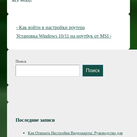
MS Word!
Навигация
Предыдущая
‹ Как войти в настройки роутера
по
запись
Следующая
Установка Windows 10/11 на ноутбук от MSI ›
запись
записям
Поиск
Поиск
Последние записи
Как Открыть Настройки Видеокарты: Руководство для