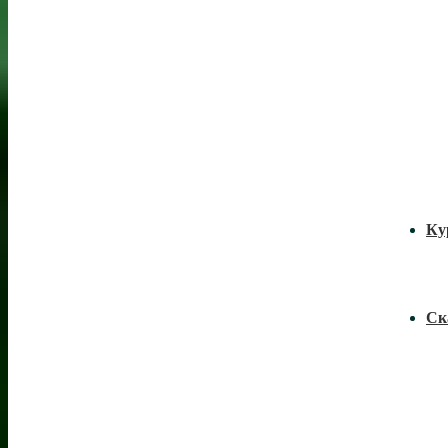
Ку
Ск