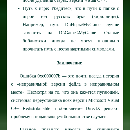
после удаления старых версий Visual C++.
Путь к игре: Убедитесь, что в пути к папке с
игрой нет русских букв (кириллицы).
Например, путь D:\Игры\MyGame лучше
заменить на D:\Games\MyGame. Старые
библиотеки иногда не могут правильно
прочитать путь с нестандартными символами.
Заключение
Ошибка 0xc000007b — это почти всегда история
о «неправильной версии файла в неправильном
месте». Несмотря на то, что она кажется пугающей,
системная переустановка всех версий Microsoft Visual
C++ Redistributable и обновление DirectX решают
проблему в подавляющем большинстве случаев.
Главное правило: никогда не скачивайте