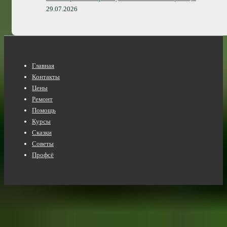
29.07.2026
Нижнее
Главная
меню
Контакты
Цены
Ремонт
Помощь
Курсы
Сказки
Советы
Профсё