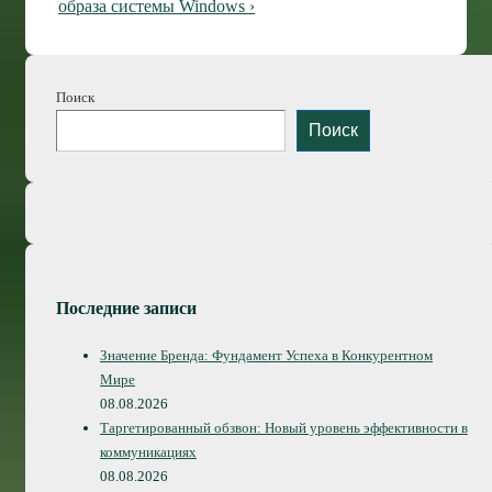
запись
образа системы Windows ›
Поиск
Поиск
Последние записи
Значение Бренда: Фундамент Успеха в Конкурентном
Мире
08.08.2026
Таргетированный обзвон: Новый уровень эффективности в
коммуникациях
08.08.2026