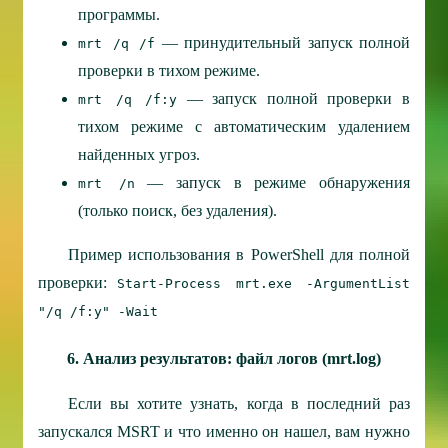
программы.
— принудительный запуск полной
mrt /q /f
проверки в тихом режиме.
— запуск полной проверки в
mrt /q /f:y
тихом режиме с автоматическим удалением
найденных угроз.
— запуск в режиме обнаружения
mrt /n
(только поиск, без удаления).
Пример использования в PowerShell для полной
проверки:
Start-Process mrt.exe -ArgumentList
"/q /f:y" -Wait
6. Анализ результатов: файл логов (mrt.log)
Если вы хотите узнать, когда в последний раз
запускался MSRT и что именно он нашел, вам нужно