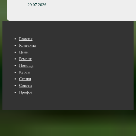
29.07.2026
Нижнее
Главная
меню
Контакты
Цены
Ремонт
Помощь
Курсы
Сказки
Советы
Профсё