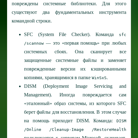
повреждены системные библиотеки. Для этого
существуют два фундаментальных инструмента
командной строки.
SFC (System File Checker).
Команда
sfc
— это «первая помощь» при любых
/scannow
системных сбоях. Она сканирует все
защищенные системные файлы и заменяет
поврежденные версии их кэшированными
копиями, хранящимися в папке
.
WinSxS
DISM (Deployment Image Servicing and
Management).
Иногда повреждается сам
«эталонный» образ системы, из которого SFC
берет файлы для восстановления. В этом случае
на помощь приходит DISM. Команда:
DISM
/Online /Cleanup-Image /RestoreHealth
подключается к серверам Microsoft, скачивает