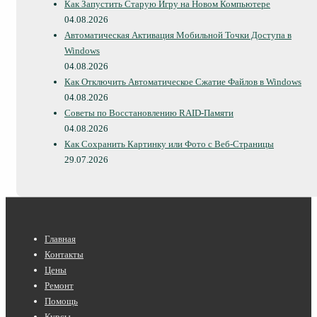
Как Запустить Старую Игру на Новом Компьютере
04.08.2026
Автоматическая Активация Мобильной Точки Доступа в
Windows
04.08.2026
Как Отключить Автоматическое Сжатие Файлов в Windows
04.08.2026
Советы по Восстановлению RAID-Памяти
04.08.2026
Как Сохранить Картинку или Фото с Веб-Страницы
29.07.2026
Нижнее
Главная
меню
Контакты
Цены
Ремонт
Помощь
Курсы