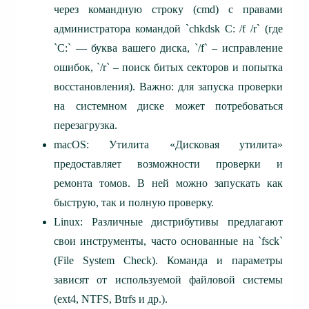
через командную строку (cmd) с правами
администратора командой `chkdsk C: /f /r` (где
`C:` — буква вашего диска, `/f` – исправление
ошибок, `/r` – поиск битых секторов и попытка
восстановления). Важно: для запуска проверки
на системном диске может потребоваться
перезагрузка.
macOS: Утилита «Дисковая утилита»
предоставляет возможности проверки и
ремонта томов. В ней можно запускать как
быструю, так и полную проверку.
Linux: Различные дистрибутивы предлагают
свои инструменты, часто основанные на `fsck`
(File System Check). Команда и параметры
зависят от используемой файловой системы
(ext4, NTFS, Btrfs и др.).