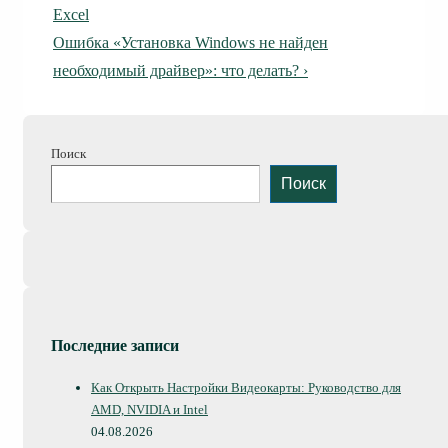
по
запись
Excel
Следующая
Ошибка «Установка Windows не найден
записям
запись
необходимый драйвер»: что делать? ›
Поиск
Поиск
Последние записи
Как Открыть Настройки Видеокарты: Руководство для
AMD, NVIDIA и Intel
04.08.2026