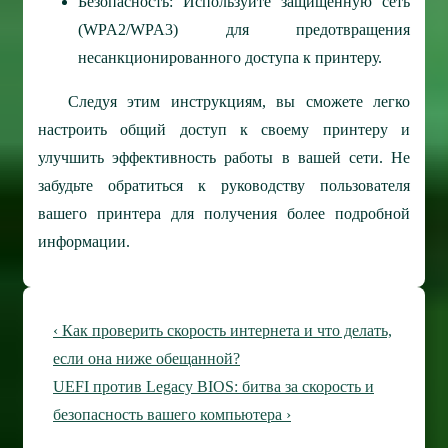
Безопасность: Используйте защищенную сеть
(WPA2/WPA3) для предотвращения
несанкционированного доступа к принтеру.
Следуя этим инструкциям, вы сможете легко
настроить общий доступ к своему принтеру и
улучшить эффективность работы в вашей сети. Не
забудьте обратиться к руководству пользователя
вашего принтера для получения более подробной
информации.
Навигация
Предыдущая
‹ Как проверить скорость интернета и что делать,
по
запись
если она ниже обещанной?
Следующая
UEFI против Legacy BIOS: битва за скорость и
записям
запись
безопасность вашего компьютера ›