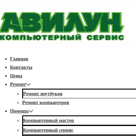
↓
Перейти
к
основному
содержимому
econdary
Главная
avigation
Контакты
Цены
Ремонт
Ремонт ноутбуков
Ремонт компьютеров
Помощь
Компьютерный мастер
Компьютерный сервис