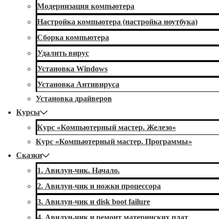
Модернизация компьютера
Настройка компьютера (настройка ноутбука)
Сборка компьютера
Удалить вирус
Установка Windows
Установка Антивируса
Установка драйверов
Курсы
Курс «Компьютерный мастер. Железо»
Курс «Компьютерный мастер. Программы»
Сказки
1. Авилун-чик. Начало.
2. Авилун-чик и ножки процессора
3. Авилун-чик и disk boot failure
4. Авилун-чик и ремонт материнских плат