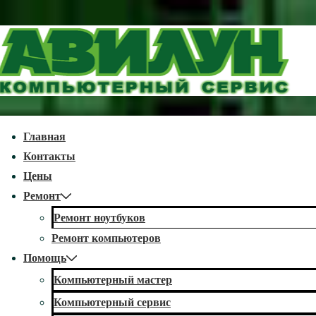
↓
Перейти
к
основному
содержимому
econdary
Главная
avigation
Контакты
Цены
Ремонт
Ремонт ноутбуков
Ремонт компьютеров
Помощь
Компьютерный мастер
Компьютерный сервис