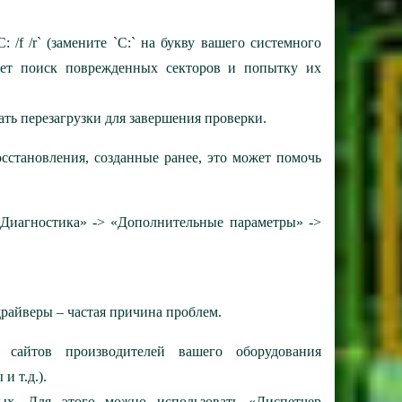
: /f /r` (замените `C:` на букву вашего системного
скает поиск поврежденных секторов и попытку их
ь перезагрузки для завершения проверки.
осстановления, созданные ранее, это может помочь
«Диагностика» -> «Дополнительные параметры» ->
драйверы – частая причина проблем.
 сайтов производителей вашего оборудования
и т.д.).
ых. Для этого можно использовать «Диспетчер