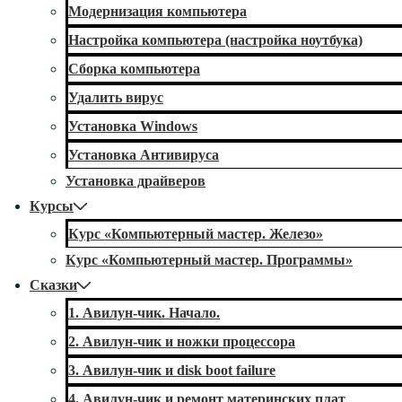
Модернизация компьютера
Настройка компьютера (настройка ноутбука)
Сборка компьютера
Удалить вирус
Установка Windows
Установка Антивируса
Установка драйверов
Курсы
Курс «Компьютерный мастер. Железо»
Курс «Компьютерный мастер. Программы»
Сказки
1. Авилун-чик. Начало.
2. Авилун-чик и ножки процессора
3. Авилун-чик и disk boot failure
4. Авилун-чик и ремонт материнских плат