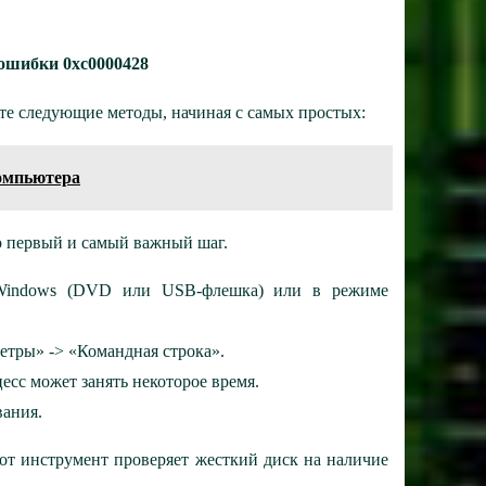
ошибки 0xc0000428
те следующие методы, начиная с самых простых:
компьютера
о первый и самый важный шаг.
я Windows (DVD или USB-флешка) или в режиме
тры» -> «Командная строка».
цесс может занять некоторое время.
вания.
от инструмент проверяет жесткий диск на наличие