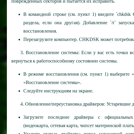
поврежденных секторов и пытается их исправить.
В командной строке (см. пункт 1) введите `chkdsk C
раздела, если она другая). Добавление `/r` запу
восстановления.
Перезагрузите компьютер. CHKDSK может потребоват
3. Восстановление системы: Если у вас есть точки в
вернуться к работоспособному состоянию системы.
В режиме восстановления (см. пункт 1) выберите 
«Восстановление системы».
Следуйте инструкциям на экране.
4. Обновление/переустановка драйверов: Устаревшие 
Загрузите последние драйверы с официальных
(видеокарта, сетевая карта, чипсет материнской платы 
Удалите старые драйверы перед установкой нов