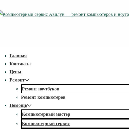
↓
Перейти
к
основному
содержимому
econdary
Главная
avigation
Контакты
Цены
Ремонт
Ремонт ноутбуков
Ремонт компьютеров
Помощь
Компьютерный мастер
Компьютерный сервис