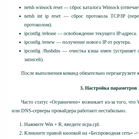
netsh winsock reset — сброс каталога Winsock (отвеча
netsh int ip reset — сброс протокола TCP/IP (пе
протоколом).
ipconfig /release — освобождение текущего IP-адреса.
ipconfig /renew — получение нового IP от роутера.
ipconfig /flushdns — очистка кэша имен (устраняет
записей).
После выполнения команд обязательно перезагрузите 
3. Настройка параметров 
Часто статус «Ограничено» возникает из-за того, что
или DNS-серверы провайдера работают нестабильно.
Нажмите Win + R, введите ncpa.cpl.
Кликните правой кнопкой на «Беспроводная сеть» ->