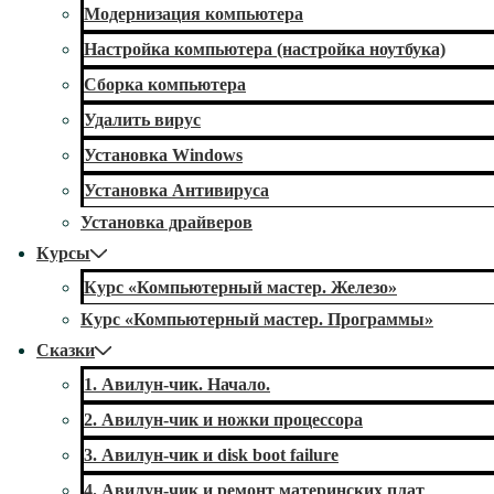
Модернизация компьютера
Настройка компьютера (настройка ноутбука)
Сборка компьютера
Удалить вирус
Установка Windows
Установка Антивируса
Установка драйверов
Курсы
Курс «Компьютерный мастер. Железо»
Курс «Компьютерный мастер. Программы»
Сказки
1. Авилун-чик. Начало.
2. Авилун-чик и ножки процессора
3. Авилун-чик и disk boot failure
4. Авилун-чик и ремонт материнских плат