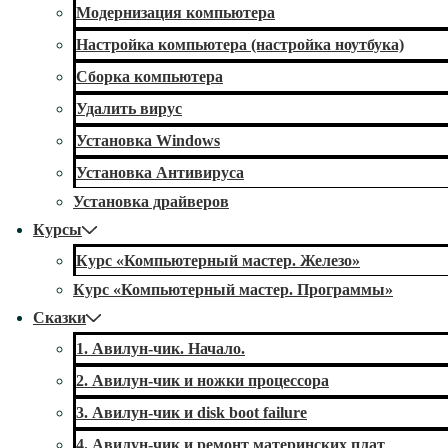
Модернизация компьютера
Настройка компьютера (настройка ноутбука)
Сборка компьютера
Удалить вирус
Установка Windows
Установка Антивируса
Установка драйверов
Курсы
Курс «Компьютерный мастер. Железо»
Курс «Компьютерный мастер. Программы»
Сказки
1. Авилун-чик. Начало.
2. Авилун-чик и ножки процессора
3. Авилун-чик и disk boot failure
4. Авилун-чик и ремонт материнских плат