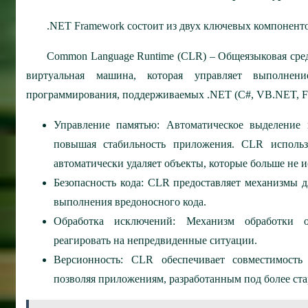
.NET Framework состоит из двух ключевых компоненто
Common Language Runtime (CLR) – Общеязыковая сре
виртуальная машина, которая управляет выполнен
программирования, поддерживаемых .NET (C#, VB.NET, F#
Управление памятью: Автоматическое выделение 
повышая стабильность приложения. CLR используе
автоматически удаляет объекты, которые больше не 
Безопасность кода: CLR предоставляет механизмы д
выполнения вредоносного кода.
Обработка исключений: Механизм обработки 
реагировать на непредвиденные ситуации.
Версионность: CLR обеспечивает совместимост
позволяя приложениям, разработанным под более стар