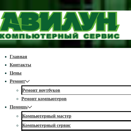
↓
Перейти
к
основному
содержимому
econdary
Главная
avigation
Контакты
Цены
Ремонт
Ремонт ноутбуков
Ремонт компьютеров
Помощь
Компьютерный мастер
Компьютерный сервис