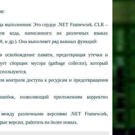
в:
да выполнения: Это сердце .NET Framework. CLR –
ием кода, написанного на различных языках
, и др.). Она выполняет ряд важных функций:
и освобождение памяти, предотвращая утечки и
т сборщик мусора (garbage collector), который
используются.
ля контроля доступа к ресурсам и предотвращения
ошибок, позволяющий приложениям корректно
ь между различными версиями .NET Framework,
ые версии, работать на более новых.