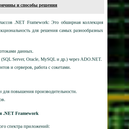
причины и способы решения
классов .NET Framework: Это обширная коллекция
нкциональность для решения самых разнообразных
потоками данных.
SQL Server, Oracle, MySQL и др.) через ADO.NET.
тов и серверов, работа с сокетами.
и для повышения производительности.
ов.
ся .NET Framework
ого спектра приложений: