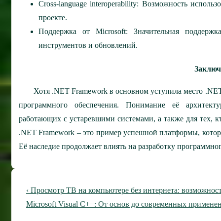
Cross-language interoperability: Возможность испо
проекте.
Поддержка от Microsoft: Значительная поддержк
инструментов и обновлений.
Заключ
Хотя .NET Framework в основном уступила место .NET
программного обеспечения. Понимание её архитект
работающих с устаревшими системами, а также для тех, 
.NET Framework – это пример успешной платформы, котор
Её наследие продолжает влиять на разработку программног
Навигация
Предыдущая
‹ Просмотр ТВ на компьютере без интернета: возможнос
по
запись
Следующая
Microsoft Visual C++: От основ до современных применен
запись