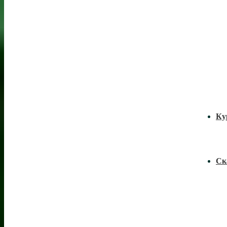
Ку
Ск