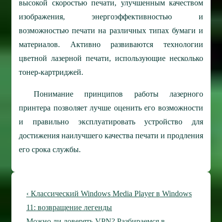
высокой скоростью печати, улучшенным качеством
изображения, энергоэффективностью и
возможностью печати на различных типах бумаги и
материалов. Активно развиваются технологии
цветной лазерной печати, использующие несколько
тонер-картриджей.
Понимание принципов работы лазерного
принтера позволяет лучше оценить его возможности
и правильно эксплуатировать устройство для
достижения наилучшего качества печати и продления
его срока службы.
Навигация
Предыдущая
‹ Классический Windows Media Player в Windows
по
запись
11: возвращение легенды
Следующая
Можно ли доверять VPN? Разбираемся в