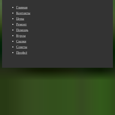
Нижнее
Главная
меню
Контакты
Цены
Ремонт
Помощь
Курсы
Сказки
Советы
Профсё