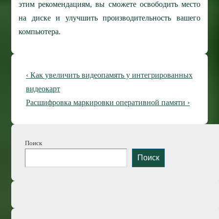
этим рекомендациям, вы сможете освободить место
на диске и улучшить производительность вашего
компьютера.
Навигация
Предыдущая
‹ Как увеличить видеопамять у интегрированных
по
запись
видеокарт
Следующая
Расшифровка маркировки оперативной памяти ›
записям
запись
Поиск
Поиск