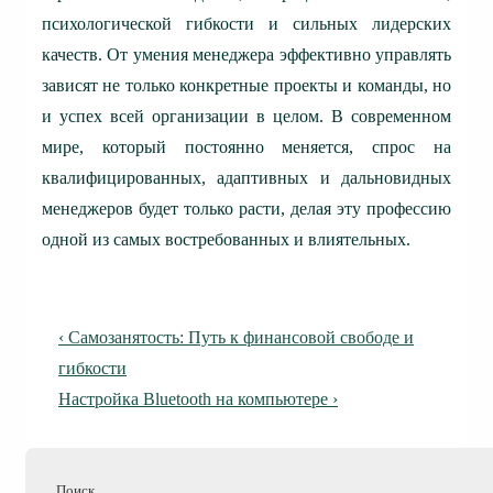
психологической гибкости и сильных лидерских
качеств. От умения менеджера эффективно управлять
зависят не только конкретные проекты и команды, но
и успех всей организации в целом. В современном
мире, который постоянно меняется, спрос на
квалифицированных, адаптивных и дальновидных
менеджеров будет только расти, делая эту профессию
одной из самых востребованных и влиятельных.
Навигация
Предыдущая
‹ Самозанятость: Путь к финансовой свободе и
по
запись
гибкости
Следующая
Настройка Bluetooth на компьютере ›
записям
запись
Поиск