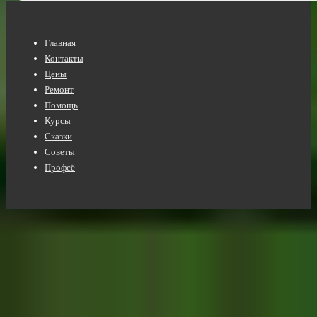
Нижнее
Главная
меню
Контакты
Цены
Ремонт
Помощь
Курсы
Сказки
Советы
Профсё