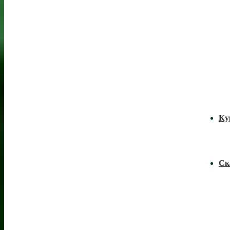
Ку
Ск