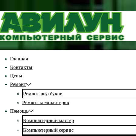
↓
Перейти
к
основному
содержимому
econdary
Главная
avigation
Контакты
Цены
Ремонт
Ремонт ноутбуков
Ремонт компьютеров
Помощь
Компьютерный мастер
Компьютерный сервис