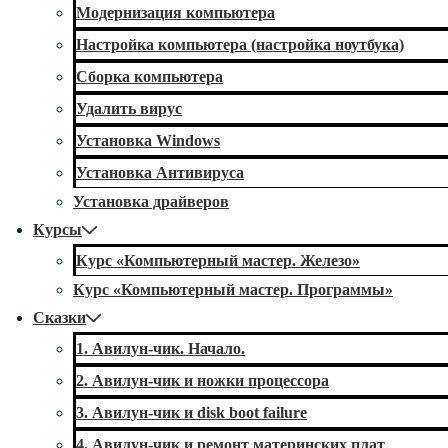
Модернизация компьютера
Настройка компьютера (настройка ноутбука)
Сборка компьютера
Удалить вирус
Установка Windows
Установка Антивируса
Установка драйверов
Курсы
Курс «Компьютерный мастер. Железо»
Курс «Компьютерный мастер. Программы»
Сказки
1. Авилун-чик. Начало.
2. Авилун-чик и ножки процессора
3. Авилун-чик и disk boot failure
4. Авилун-чик и ремонт материнских плат