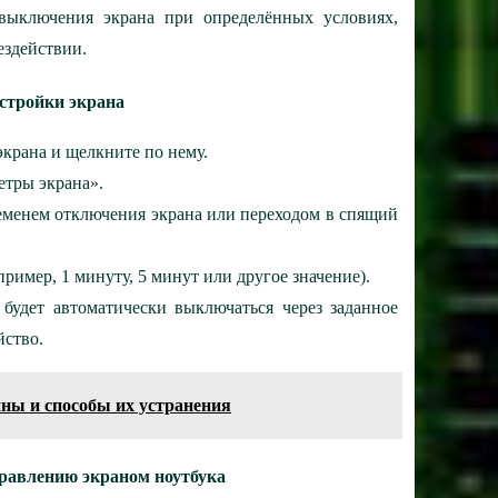
выключения экрана при определённых условиях,
ездействии.
астройки экрана
крана и щелкните по нему.
тры экрана».
ременем отключения экрана или переходом в спящий
ример, 1 минуту, 5 минут или другое значение).
 будет автоматически выключаться через заданное
йство.
ины и способы их устранения
равлению экраном ноутбука