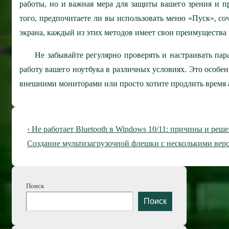
работы, но и важная мера для защиты вашего зрения и п
того, предпочитаете ли вы использовать меню «Пуск», с
экрана, каждый из этих методов имеет свои преимущества 
Не забывайте регулярно проверять и настраивать па
работу вашего ноутбука в различных условиях. Это особенн
внешними мониторами или просто хотите продлить время 
Навигация
Предыдущая
‹ Не работает Bluetooth в Windows 10/11: причины и реш
по
запись
Следующая
Создание мультизагрузочной флешки с несколькими вер
запись
записям
Поиск
Поиск