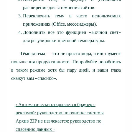
расширение для затемнения сайтов.
Переключить тему в часто используемых
приложениях (Office, мессенджеры).
Дополнить всё это функцией «Ночной свет»
для регулировки цветовой температуры.
Тёмная тема — это не просто мода, а инструмент
повышения продуктивности. Попробуйте поработать
в таком режиме хотя бы пару дней, и ваши глаза
скажут вам «спасибо».
Навигация
Предыдущая
‹ Автоматически открывается браузер с
по
запись
рекламой: руководство по очистке системы
Следующая
Архив ZIP не извлекается: руководство по
записям
запись
спасению данных ›