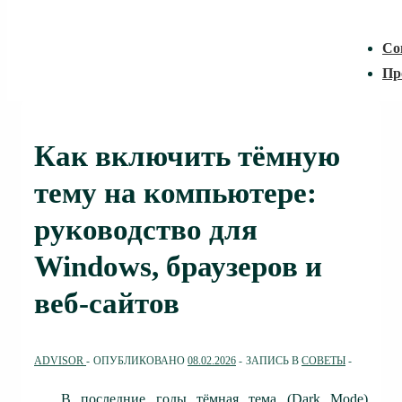
Со
Пр
Как включить тёмную
тему на компьютере:
руководство для
Windows, браузеров и
веб-сайтов
ADVISOR
ОПУБЛИКОВАНО
08.02.2026
ЗАПИСЬ В
СОВЕТЫ
В последние годы тёмная тема (Dark Mode)