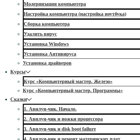
Модернизация компьютера
Настройка компьютера (настройка ноутбука)
Сборка компьютера
Удалить вирус
Установка Windows
Установка Антивируса
Установка драйверов
Курсы
Курс «Компьютерный мастер. Железо»
Курс «Компьютерный мастер. Программы»
Сказки
1. Авилун-чик. Начало.
2. Авилун-чик и ножки процессора
3. Авилун-чик и disk boot failure
4. Авилун-чик и ремонт материнских плат