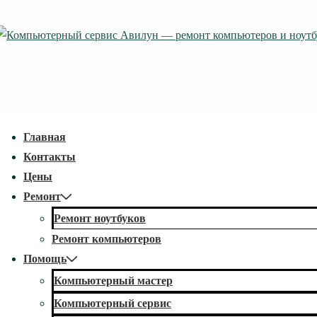
↓
Перейти
к
основному
содержимому
econdary
Главная
avigation
Контакты
Цены
Ремонт
Ремонт ноутбуков
Ремонт компьютеров
Помощь
Компьютерный мастер
Компьютерный сервис