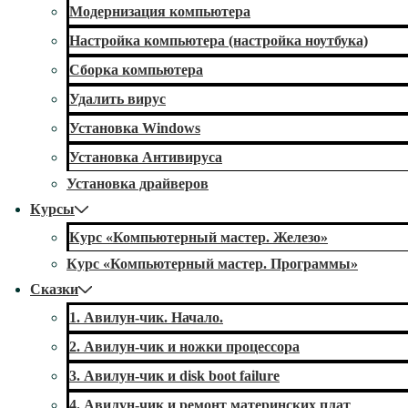
Модернизация компьютера
Настройка компьютера (настройка ноутбука)
Сборка компьютера
Удалить вирус
Установка Windows
Установка Антивируса
Установка драйверов
Курсы
Курс «Компьютерный мастер. Железо»
Курс «Компьютерный мастер. Программы»
Сказки
1. Авилун-чик. Начало.
2. Авилун-чик и ножки процессора
3. Авилун-чик и disk boot failure
4. Авилун-чик и ремонт материнских плат