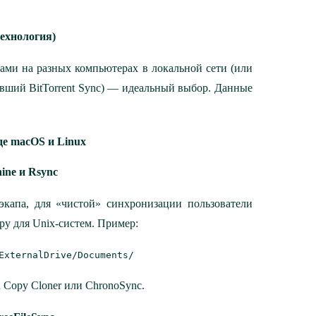
технология)
ами на разных компьютерах в локальной сети (или
бывший BitTorrent Sync) — идеальный выбор. Данные
де macOS и Linux
ine и Rsync
экапа, для «чистой» синхронизации пользователи
y для Unix-систем. Пример:
ExternalDrive/Documents/ 
n Copy Cloner или ChronoSync.