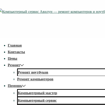
↓
Перейти
к
основному
содержимому
econdary
Главная
avigation
Контакты
Цены
Ремонт
Ремонт ноутбуков
Ремонт компьютеров
Помощь
Компьютерный мастер
Компьютерный сервис