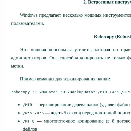
2. Встроенные инстр
Windows предлагает несколько мощных инструментов
пользователями.
Robocopy (Robust
Это мощная консольная утилита, которая по прав
администраторов. Она способна копировать не только ф
метки.
Пример команды для зеркалирования папки:
robocopy "C:\MyData" "D:\BackupData" /MIR /W:5 /R:5
— зеркалирование дерева папок (удаляет файлы 
/MIR
— ждать 5 секунд перед повторной попытк
/W:5 /R:5
— многопоточное копирование (в 8 потоков)
/MT:8
файлов.