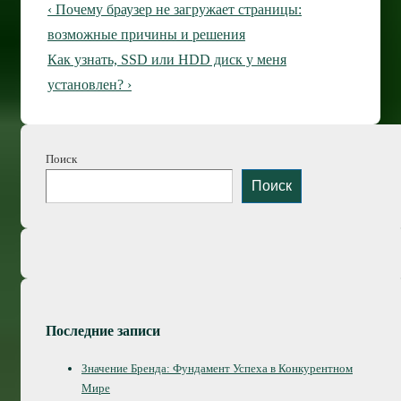
Навигация
Предыдущая
‹ Почему браузер не загружает страницы:
по
запись
возможные причины и решения
Следующая
Как узнать, SSD или HDD диск у меня
записям
запись
установлен? ›
Поиск
Поиск
Последние записи
Значение Бренда: Фундамент Успеха в Конкурентном
Мире