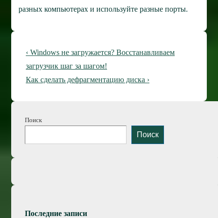
разных компьютерах и используйте разные порты.
Навигация
Предыдущая
‹ Windows не загружается? Восстанавливаем
по
запись
загрузчик шаг за шагом!
Следующая
Как сделать дефрагментацию диска ›
записям
запись
Поиск
Поиск
Последние записи