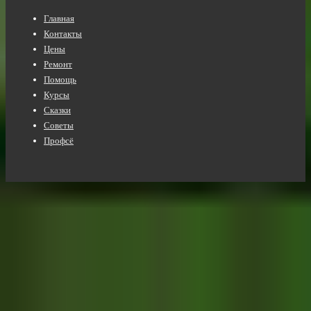
Нижнее
Главная
меню
Контакты
Цены
Ремонт
Помощь
Курсы
Сказки
Советы
Профсё