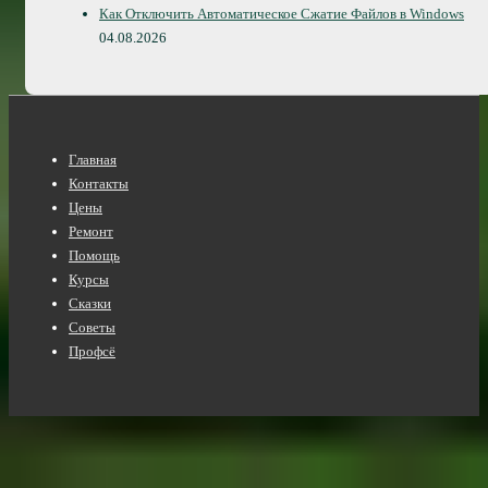
Как Отключить Автоматическое Сжатие Файлов в Windows
04.08.2026
Нижнее
Главная
меню
Контакты
Цены
Ремонт
Помощь
Курсы
Сказки
Советы
Профсё