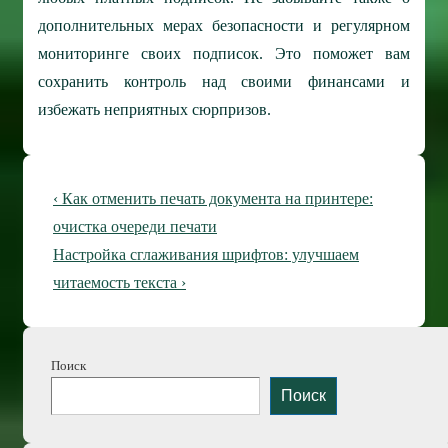
дополнительных мерах безопасности и регулярном
мониторинге своих подписок. Это поможет вам
сохранить контроль над своими финансами и
избежать неприятных сюрпризов.
Навигация
Предыдущая
‹ Как отменить печать документа на принтере:
по
запись
очистка очереди печати
Следующая
Настройка сглаживания шрифтов: улучшаем
записям
запись
читаемость текста ›
Поиск
Поиск