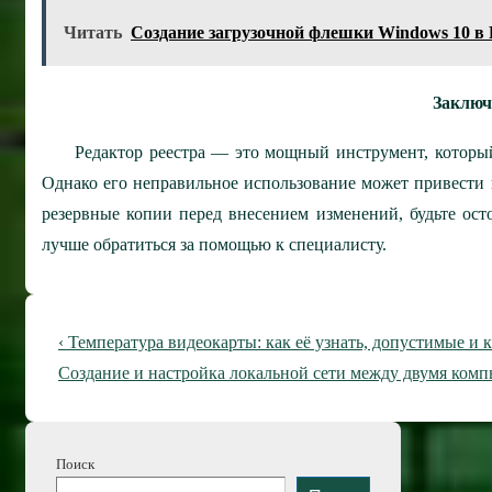
Читать
Создание загрузочной флешки Windows 10 в 
Заключ
Редактор реестра — это мощный инструмент, которы
Однако его неправильное использование может привести 
резервные копии перед внесением изменений, будьте ост
лучше обратиться за помощью к специалисту.
Навигация
Предыдущая
‹ Температура видеокарты: как её узнать, допустимые и 
по
запись
Следующая
Создание и настройка локальной сети между двумя комп
запись
записям
Поиск