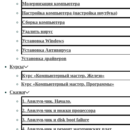
Модернизация компьютера
Настройка компьютера (настройка ноутбука)
Сборка компьютера
Удалить вирус
Установка Windows
Установка Антивируса
Установка драйверов
Курсы
Курс «Компьютерный мастер. Железо»
Курс «Компьютерный мастер. Программы»
Сказки
1. Авилун-чик. Начало.
2. Авилун-чик и ножки процессора
3. Авилун-чик и disk boot failure
4. Авилун-чик и ремонт материнских плат