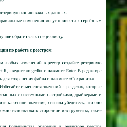
е резервную копию важных данных.
еправильные изменения могут привести к серьёзным
лучше обратиться к специалисту.
ии по работе с реестром
м любых изменений в реестр создайте резервную
R, введите «regedit» и нажмите Enter. В редакторе
ь для сохранения файла и нажмите «Сохранить».
Избегайте изменения значений в разделах, которые
связанных с системными настройками, драйверами и
ть ключ или значение, сначала убедитесь, что оно
можно использовать сторонние инструменты, такие
я большинства операций в редакторе реестра