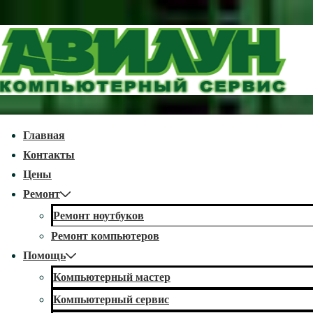
↓
Перейти
к
основному
содержимому
econdary
Главная
avigation
Контакты
Цены
Ремонт
Ремонт ноутбуков
Ремонт компьютеров
Помощь
Компьютерный мастер
Компьютерный сервис