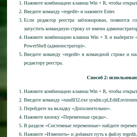
Нажмите комбинацию клавиш Win + R, чтобы открыт
Введите команду «regedit» и нажмите Enter.
Если редактор реестра заблокирован, появится 
запустить командную строку от имени администратор
Нажмите комбинацию клавиш Win + X и выберите «
PowerShell (администратор)».
Введите команду «regedit» в командной строке и н
редактору реестра.
Способ 2: использова
Нажмите комбинацию клавиш Win + R, чтобы открыт
Введите команду «rundll32.exe sysdm.cpl,EditEnvironme
Перейдите на вкладку «Дополнительно».
Нажмите кнопку «Переменные среды».
В разделе «Системные переменные» найдите перем
Нажмите «Изменить» и добавьте путь к файлу regedit.