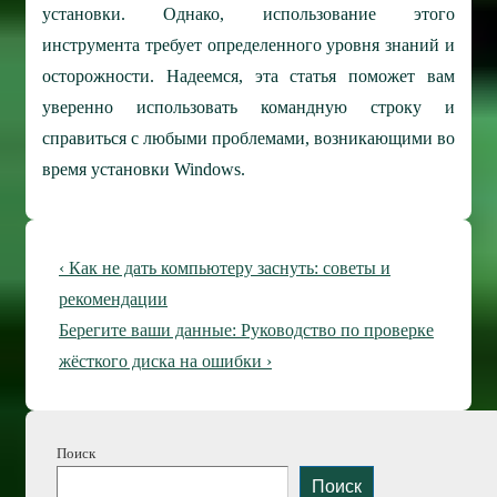
установки. Однако, использование этого
инструмента требует определенного уровня знаний и
осторожности. Надеемся, эта статья поможет вам
уверенно использовать командную строку и
справиться с любыми проблемами, возникающими во
время установки Windows.
Навигация
Предыдущая
‹ Как не дать компьютеру заснуть: советы и
по
запись
рекомендации
Следующая
Берегите ваши данные: Руководство по проверке
записям
запись
жёсткого диска на ошибки ›
Поиск
Поиск