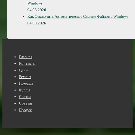
Windows
04.08.2026
Как Отключить Автоматическое Сжатие Файлов в Windows
04.08.2026
Нижнее
Главная
меню
Контакты
Цены
Ремонт
Помощь
Курсы
Сказки
Советы
Профсё