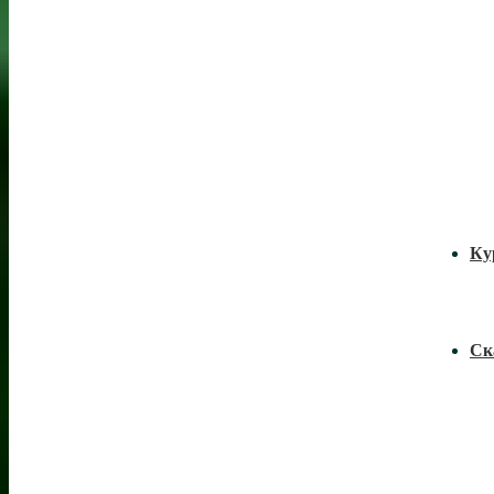
Ку
Ск