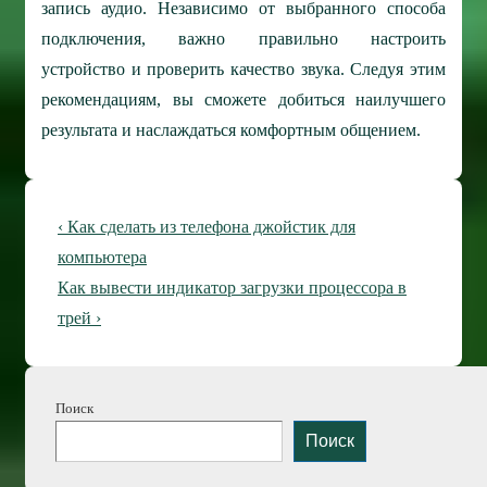
запись аудио. Независимо от выбранного способа
подключения, важно правильно настроить
устройство и проверить качество звука. Следуя этим
рекомендациям, вы сможете добиться наилучшего
результата и наслаждаться комфортным общением.
Навигация
Предыдущая
‹ Как сделать из телефона джойстик для
по
запись
компьютера
Следующая
Как вывести индикатор загрузки процессора в
записям
запись
трей ›
Поиск
Поиск