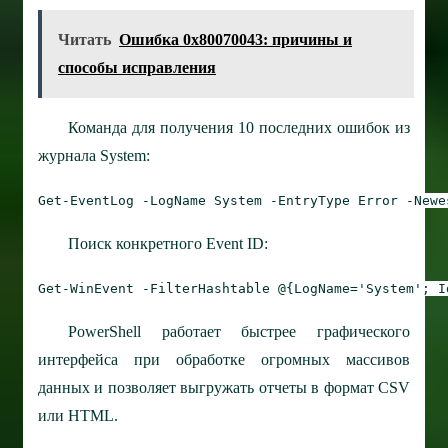
Читать
Ошибка 0x80070043: причины и
способы исправления
Команда для получения 10 последних ошибок из
журнала System:
Get-EventLog
-LogName
System
-EntryType
Error
-Newe
Поиск конкретного Event ID:
Get-WinEvent
-FilterHashtable
@{
LogName
=
'System'
;
I
PowerShell работает быстрее графического
интерфейса при обработке огромных массивов
данных и позволяет выгружать отчеты в формат CSV
или HTML.