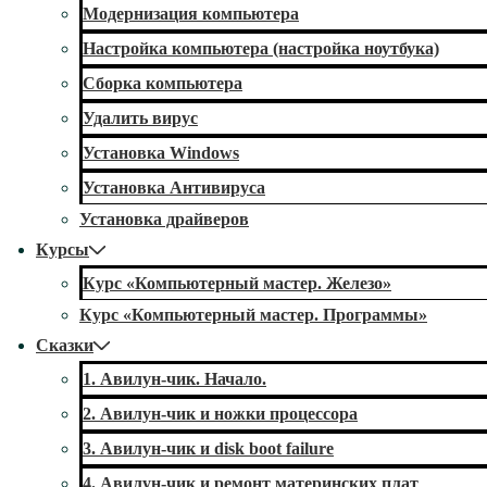
Модернизация компьютера
Настройка компьютера (настройка ноутбука)
Сборка компьютера
Удалить вирус
Установка Windows
Установка Антивируса
Установка драйверов
Курсы
Курс «Компьютерный мастер. Железо»
Курс «Компьютерный мастер. Программы»
Сказки
1. Авилун-чик. Начало.
2. Авилун-чик и ножки процессора
3. Авилун-чик и disk boot failure
4. Авилун-чик и ремонт материнских плат