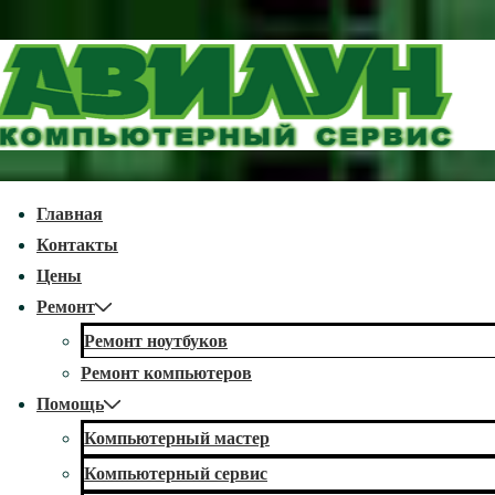
↓
Перейти
к
основному
содержимому
econdary
Главная
avigation
Контакты
Цены
Ремонт
Ремонт ноутбуков
Ремонт компьютеров
Помощь
Компьютерный мастер
Компьютерный сервис