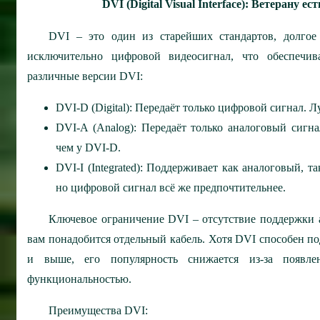
DVI (Digital Visual Interface): Ветерану 
DVI – это один из старейших стандартов, долго
исключительно цифровой видеосигнал, что обеспечив
различные версии DVI:
DVI-D (Digital): Передаёт только цифровой сигнал. 
DVI-A (Analog): Передаёт только аналоговый сигна
чем у DVI-D.
DVI-I (Integrated): Поддерживает как аналоговый, 
но цифровой сигнал всё же предпочтительнее.
Ключевое ограничение DVI – отсутствие поддержки ау
вам понадобится отдельный кабель. Хотя DVI способен 
и выше, его популярность снижается из-за появл
функциональностью.
Преимущества DVI: