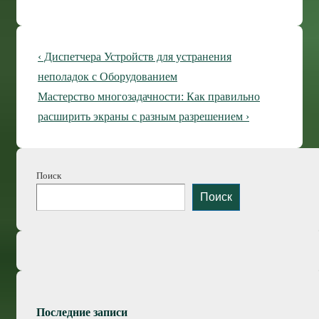
Навигация
Предыдущая
‹ Диспетчера Устройств для устранения
по
запись
неполадок с Оборудованием
Следующая
Мастерство многозадачности: Как правильно
записям
запись
расширить экраны с разным разрешением ›
Поиск
Поиск
Последние записи