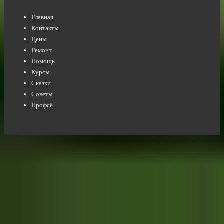
Нижнее
Главная
меню
Контакты
Цены
Ремонт
Помощь
Курсы
Сказки
Советы
Профсё