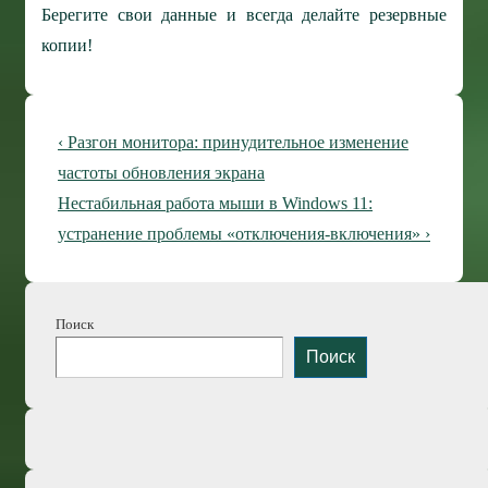
Берегите свои данные и всегда делайте резервные
копии!
Навигация
Предыдущая
‹ Разгон монитора: принудительное изменение
по
запись
частоты обновления экрана
Следующая
Нестабильная работа мыши в Windows 11:
записям
запись
устранение проблемы «отключения-включения» ›
Поиск
Поиск