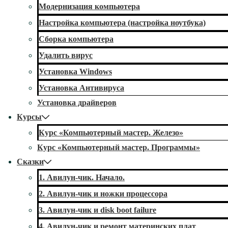
Модернизация компьютера
Настройка компьютера (настройка ноутбука)
Сборка компьютера
Удалить вирус
Установка Windows
Установка Антивируса
Установка драйверов
Курсы
Курс «Компьютерный мастер. Железо»
Курс «Компьютерный мастер. Программы»
Сказки
1. Авилун-чик. Начало.
2. Авилун-чик и ножки процессора
3. Авилун-чик и disk boot failure
4. Авилун-чик и ремонт материнских плат