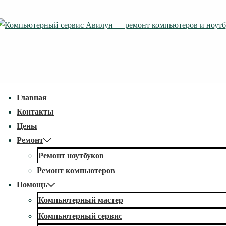
↓
Перейти
к
основному
содержимому
econdary
Главная
avigation
Контакты
Цены
Ремонт
Ремонт ноутбуков
Ремонт компьютеров
Помощь
Компьютерный мастер
Компьютерный сервис